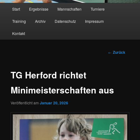
Hauptmenü
Start
Ergebnisse
Mannschaften
Turniere
Training
Archiv
Datenschutz
Impressum
Kontakt
Beitragsnavigatio
←
Zurück
TG Herford richtet
Minimeisterschaften aus
Veröffentlicht am
Januar 20, 2026